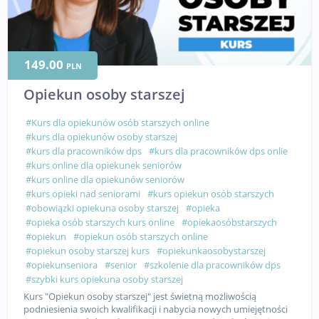
149.00
PLN
Opiekun osoby starszej
#Kurs dla opiekunów osób starszych online
#kurs dla opiekunów osoby starszej
#kurs dla pracowników dps
#kurs dla pracowników dps onlie
#kurs online dla opiekunek seniorów
#kurs online dla opiekunów seniorów
#kurs opieki nad seniorami
#kurs opiekun osób starszych
#obowiązki opiekuna osoby starszej
#opieka
#opieka osób starszych kurs online
#opiekaosóbstarszych
#opiekun
#opiekun osób starszych online
#opiekun osoby starszej kurs
#opiekunkaosobystarszej
#opiekunseniora
#senior
#szkolenie dla pracowników dps
#szybki kurs opiekuna osoby starszej
Kurs "Opiekun osoby starszej" jest świetną możliwością
podniesienia swoich kwalifikacji i nabycia nowych umiejętności