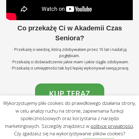
Co przekażę Ci w Akademii Czas
Seniora?
· Przekażę ci wiedzę, którą zdobywałam przez 15 lat i nadal ją
pogłębiam.
· Przekażę ci doświadczenie jakie mam i jakie ciągle zdobywam.
· Przekażę ci umiejętności tak byś lepiej wykonywał swoją pracę.
KUP TERAZ
Wykorzystujemy pliki cookies do prawidłowego działania strony,
w celu analizy ruchu na stronie, zapewniania funkcji
społecznościowych oraz korzystania z narzędzi
marketingowych. Szczegóły znajdziesz w
polityce prywatności
.
COPYRIGHT © 2026
AKADEMIA CZAS SENIORA
. ALL RIGHTS
Czy zgadzasz się na wykorzystywanie plików cookies?
RESERVED.
POLITYKA PRYWATNOŚCI I PLIKÓW COOKIES
|