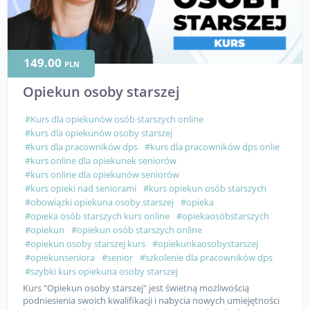
149.00
PLN
Opiekun osoby starszej
#Kurs dla opiekunów osób starszych online
#kurs dla opiekunów osoby starszej
#kurs dla pracowników dps
#kurs dla pracowników dps onlie
#kurs online dla opiekunek seniorów
#kurs online dla opiekunów seniorów
#kurs opieki nad seniorami
#kurs opiekun osób starszych
#obowiązki opiekuna osoby starszej
#opieka
#opieka osób starszych kurs online
#opiekaosóbstarszych
#opiekun
#opiekun osób starszych online
#opiekun osoby starszej kurs
#opiekunkaosobystarszej
#opiekunseniora
#senior
#szkolenie dla pracowników dps
#szybki kurs opiekuna osoby starszej
Kurs "Opiekun osoby starszej" jest świetną możliwością
podniesienia swoich kwalifikacji i nabycia nowych umiejętności