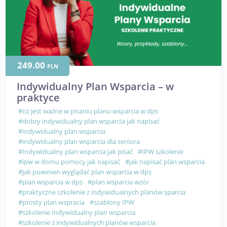
249.00
PLN
Indywidualny Plan Wsparcia – w
praktyce
#co jest ważne w pisaniu planu wsparcia w dps
#dobry indywidualny plan wsparcia jak napisać
#indywidualny plan wsparcia
#indywidualny plan wsparcia dla seniora
#Indywidualny plan wsparcia jak pisać
#IPW szkolenie
#ipw w domu pomocy jak napisać
#jak napisać plan wsparcia
#jak powinien wyglądać plan wsparcia w dps
#plan wsparcia w dps
#plan wsparcia wzór
#praktyczne szkolenie z indywidualnych planów sparcia
#prosty plan wspracia
#szablony IPW
#szkolenie Indywidualny plan wsparcia
#szkolenie z indywidualnych planów wsparcia