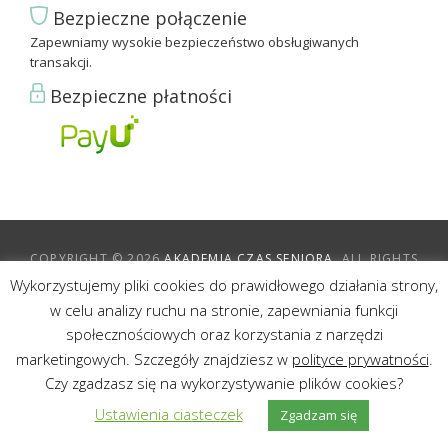
Bezpieczne połączenie
Zapewniamy wysokie bezpieczeństwo obsługiwanych
transakcji.
Bezpieczne płatności
COPYRIGHT © 2026
AKADEMIA CZAS SENIORA
. ALL RIGHTS
RESERVED.
POLITYKA PRYWATNOŚCI I PLIKÓW COOKIES
|
Wykorzystujemy pliki cookies do prawidłowego działania strony,
ACS BY
AISP
w celu analizy ruchu na stronie, zapewniania funkcji
społecznościowych oraz korzystania z narzędzi
marketingowych. Szczegóły znajdziesz w
polityce prywatności
.
Czy zgadzasz się na wykorzystywanie plików cookies?
Sc
Ustawienia ciasteczek
Zgadzam się