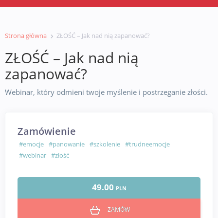
Strona główna
ZŁOŚĆ – Jak nad nią zapanować?
ZŁOŚĆ – Jak nad nią
zapanować?
Webinar, który odmieni twoje myślenie i postrzeganie złości.
Zamówienie
#emocje
#panowanie
#szkolenie
#trudneemocje
#webinar
#złość
49.00
PLN
ZAMÓW